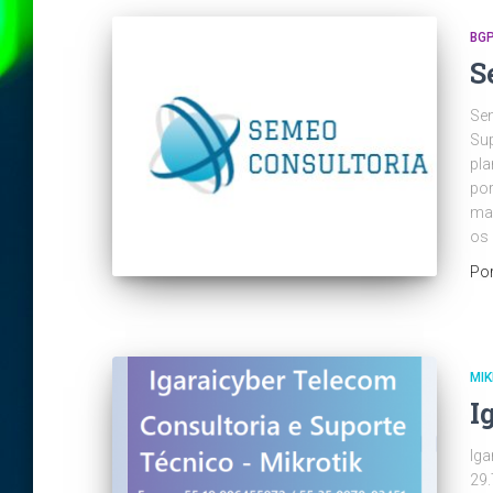
BG
S
Sem
Sup
pla
por
ma
os 
Po
MIK
I
Iga
29.