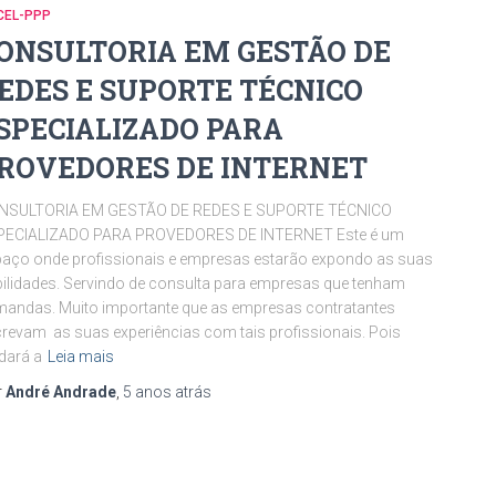
CEL-PPP
ONSULTORIA EM GESTÃO DE
EDES E SUPORTE TÉCNICO
SPECIALIZADO PARA
ROVEDORES DE INTERNET
NSULTORIA EM GESTÃO DE REDES E SUPORTE TÉCNICO
PECIALIZADO PARA PROVEDORES DE INTERNET Este é um
aço onde profissionais e empresas estarão expondo as suas
ilidades. Servindo de consulta para empresas que tenham
andas. Muito importante que as empresas contratantes
revam as suas experiências com tais profissionais. Pois
dará a
Leia mais
r
André Andrade
,
5 anos
atrás