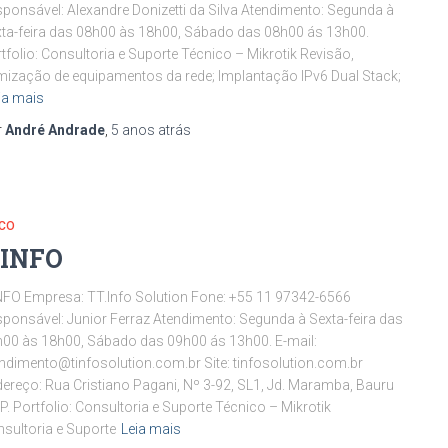
ponsável: Alexandre Donizetti da Silva Atendimento: Segunda à
ta-feira das 08h00 às 18h00, Sábado das 08h00 ás 13h00.
tfolio: Consultoria e Suporte Técnico – Mikrotik Revisão,
mização de equipamentos da rede; Implantação IPv6 Dual Stack;
ia mais
r
André Andrade
,
5 anos
atrás
SCO
.INFO
NFO Empresa: TT.Info Solution Fone: +55 11 97342-6566
ponsável: Junior Ferraz Atendimento: Segunda à Sexta-feira das
00 às 18h00, Sábado das 09h00 ás 13h00. E-mail:
ndimento@tinfosolution.com.br Site: tinfosolution.com.br
ereço: Rua Cristiano Pagani, Nº 3-92, SL1, Jd. Maramba, Bauru
P. Portfolio: Consultoria e Suporte Técnico – Mikrotik
sultoria e Suporte
Leia mais