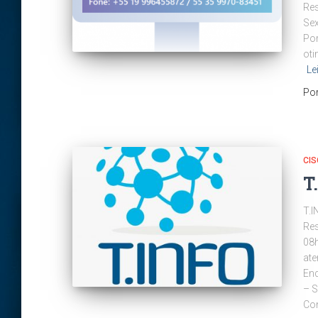
Res
Sex
Por
oti
Le
Po
CI
T
T.I
Res
08h
ate
End
– S
Con