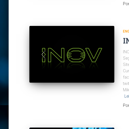
Po
ENG
I
INO
Seg
Sit
Cur
fac
twi
Mik
Le
Po