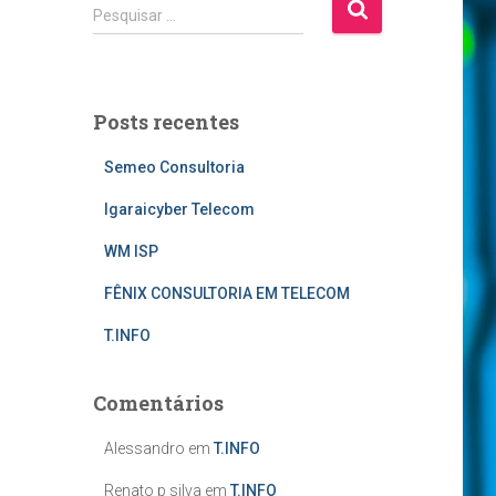
P
Pesquisar …
e
s
q
u
Posts recentes
i
s
Semeo Consultoria
a
r
Igaraicyber Telecom
p
o
WM ISP
r
FÊNIX CONSULTORIA EM TELECOM
:
T.INFO
Comentários
Alessandro
em
T.INFO
Renato p silva
em
T.INFO