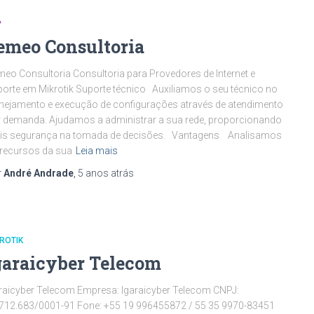
P
emeo Consultoria
eo Consultoria Consultoria para Provedores de Internet e
orte em Mikrotik Suporte técnico Auxiliamos o seu técnico no
nejamento e execução de configurações através de atendimento
 demanda. Ajudamos a administrar a sua rede, proporcionando
is segurança na tomada de decisões. Vantagens Analisamos
recursos da sua
Leia mais
r
André Andrade
,
5 anos
atrás
ROTIK
garaicyber Telecom
raicyber Telecom Empresa: Igaraicyber Telecom CNPJ:
712.683/0001-91 Fone: +55 19 996455872 / 55 35 9970-83451