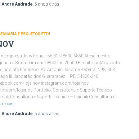
r
André Andrade
,
5 anos
atrás
ENHARIA E PROJETOS FTTH
NOV
V Empresa: Inov Fone: +55 81 9.8600.6860 Atendimento:
unda à Sexta-feira das 08h00 as 20h00 E-mail: sac@inov.info
e: inov.info Endereço: Av. Antônio Jacomé Bezerra, N98, SL3,
ado III, Jaboatão dos Guararapes – PE, 54220-240.
ebook.com/lojainov instagram.com/lojainov
tter.com/lojainov Portfolio: Consultoria e Suporte Técnico –
rotik Consultoria e Suporte Técnico – Ubiquiti Consultoria e
ia mais
r
André Andrade
,
5 anos
atrás