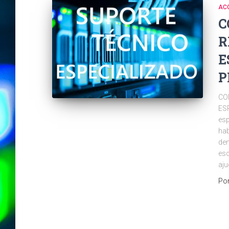
AC
C
R
E
P
CO
ES
esp
hab
dem
esc
aju
Po