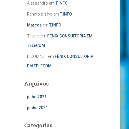
Alessandro
em
T.INFO
Renato p silva
em
T.INFO
Marcos
em
T.INFO
Telenet
em
FÊNIX CONSULTORIA EM
TELECOM
DICOMNET
em
FÊNIX CONSULTORIA
EM TELECOM
Arquivos
julho 2021
junho 2021
Categorias