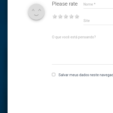
Please rate
Nome
*
1 star
2 stars
3 stars
4 stars
5 stars
Site
O que você está pensando?
Salvar meus dados neste navegad