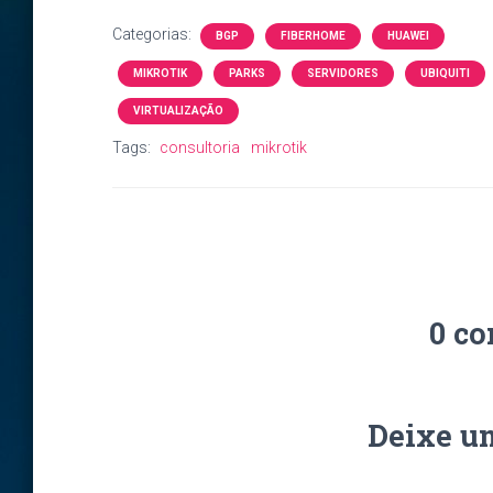
Categorias:
BGP
FIBERHOME
HUAWEI
MIKROTIK
PARKS
SERVIDORES
UBIQUITI
VIRTUALIZAÇÃO
Tags:
consultoria
mikrotik
0 co
Deixe u