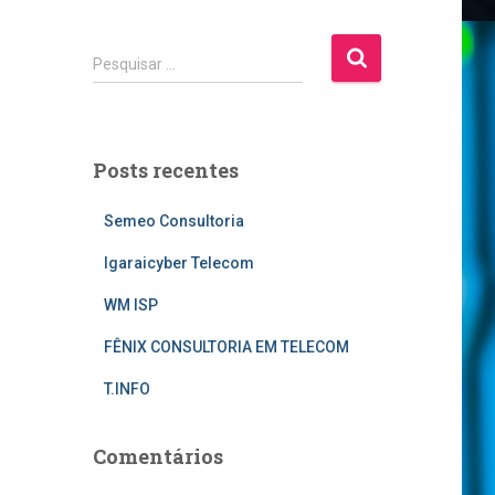
P
Pesquisar …
e
s
q
u
Posts recentes
i
s
Semeo Consultoria
a
r
Igaraicyber Telecom
p
o
WM ISP
r
:
FÊNIX CONSULTORIA EM TELECOM
T.INFO
Comentários